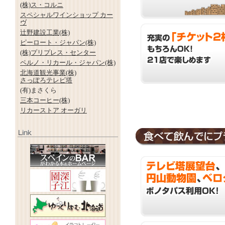
(株)ス・コルニ
スペシャルワインショップ カー
ヴ
辻野建設工業(株)
ピーロート・ジャパン(株)
(株)プリプレス・センター
ペルノ・リカール・ジャパン(株)
北海道観光事業(株)
さっぽろテレビ塔
(有)まさくら
三本コーヒー(株)
リカーストア オーガリ