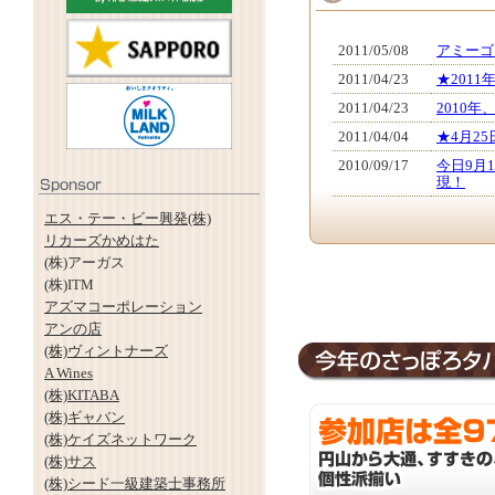
2011/05/08
アミーゴ
2011/04/23
★201
2011/04/23
2010
2011/04/04
★4月2
2010/09/17
今日9月
現！
エス・テー・ビー興発(株)
リカーズかめはた
(株)アーガス
(株)ITM
アズマコーポレーション
アンの店
(株)ヴィントナーズ
A Wines
(株)KITABA
(株)ギャバン
(株)ケイズネットワーク
(株)サス
(株)シード一級建築士事務所