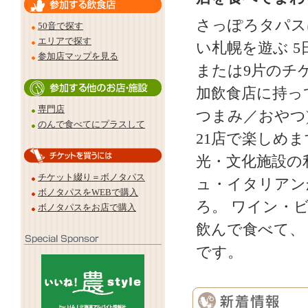
さっぽろタパス
50音で探す
エリアで探す
い札幌を遊ぶ 5
参加店マップを見る
または9片のチ
加飲食店に持っ
専門店
つまみ／おやつ
のんで食べてにプラスして
21店で楽しめ
光・文化施設の
チケット綴り＝ボノタパス
ュ・イタリアン
ボノタパスをWEBで購入
ろ。 ワイン・
ボノタパスをお店で購入
飲んで食べて、
です。