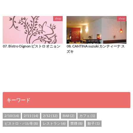
shop
shop
07. Bistro Oignon ビストロ オニョン
08. CANTINA suzuki カンティーナ ス
ズキ
キーワード
2/10
(14)
2/11
(14)
2/12
(12)
BAR
(2)
カフェ
(1)
ビストロ・バル等
(8)
レストラン
(6)
禁煙
(8)
餃子
(1)