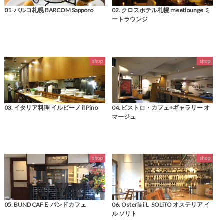
01. バルコ札幌 BARCOM Sapporo
02. クロスホテル札幌 meetlounge ミ
ートラウンジ
shop
shop
03. イタリア料理 イルピーノ il Pino
04. ビストロ・カフェ+ギャラリー オ
マージュ
shop
shop
05. BUND CAFＥ バンドカフェ
06. Osteria iＬ SOLiTO オステリア イ
ル ソリト