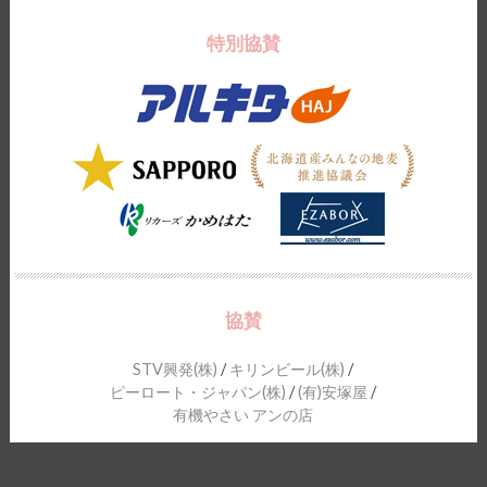
特別協賛
協賛
STV興発(株)
/
キリンビール(株)
/
ピーロート・ジャパン(株)
/
(有)安塚屋
/
有機やさい アンの店