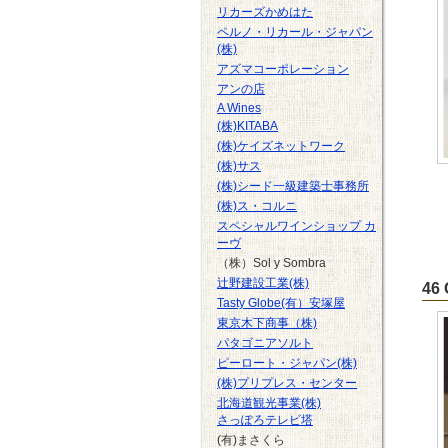
リカーズかめはた
ペルノ・リカール・ジャパン
(株)
アズマコーポレーション
アンの店
A Wines
(株)KITABA
(株)ケイズネットワーク
(株)サス
(株)シード一級建築士事務所
(株)ス・コルニ
スペシャルワインショップ カ
ーヴ
（株）Sol y Sombra
辻野建設工業(株)
46
Tasty Globe(有）安塚屋
東京木下商事（株)
パタゴニアソルト
ピーロート・ジャパン(株)
(株)プリプレス・センター
北海道観光事業(株)
さっぽろテレビ塔
(有)まさくら