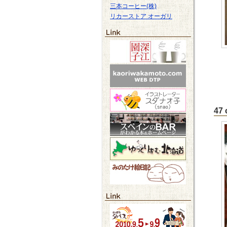
三本コーヒー(株)
リカーストア オーガリ
47 