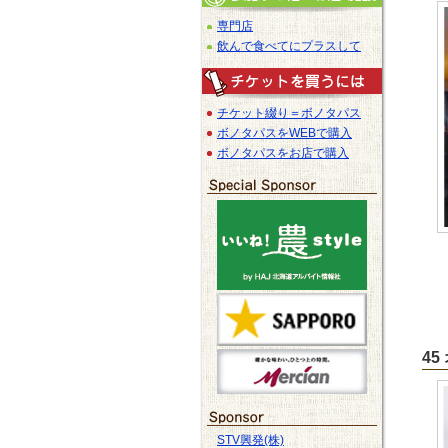
専門店
飲んで食べてにプラスして
チケット綴り＝ボノタパス
ボノタパスをWEBで購入
ボノタパスをお店で購入
4
STV興発(株)