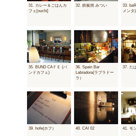
31. カレー＆ごはんカ
32. 鉄板焼 みつい
33. b
フェ[ouchi]
メンタ)
35. BUND CAＦＥ (バ
36. Spain Bar
37. た
ンドカフェ)
Labradora(ラブラドー
ラ）
39. hofe(ホフ）
40. CAI 02
41. 