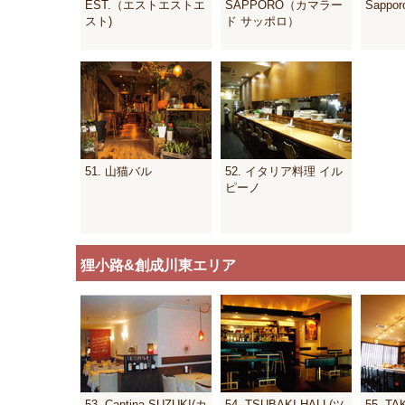
EST.（エストエストエ
SAPPORO（カマラー
Sappo
スト)
ド サッポロ）
51. 山猫バル
52. イタリア料理 イル
ピーノ
狸小路&創成川東エリア
53. Cantina SUZUKI(カ
54. TSUBAKI HALL(ツ
55. T