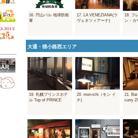
16. 円山バル 地球防衛
17. LA VENEZIANA(ラ
18. 
軍
ヴェネツィアーナ)
ン・カ
大通・狸小路西エリア
19. 札幌プリンスホテ
20. mon-ichi（モン イ
21. Ba
ル Top of PRINCE
チ)
curry