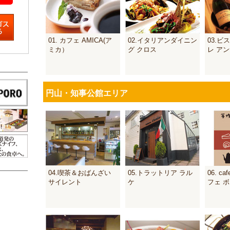
01. カフェ AMICA(ア
02.イタリアンダイニン
03.ビ
ミカ）
グ クロス
レ ア
円山・知事公館エリア
04.喫茶＆おばんざい
05.トラットリア ラル
06. ca
サイレント
ケ
フェ ボ