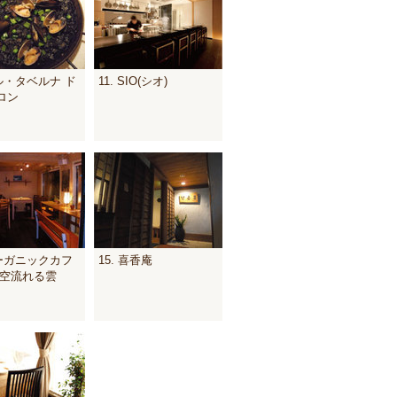
バル・タベルナ ド
11. SIO(シオ)
ロン
オーガニックカフ
15. 喜香庵
い空流れる雲