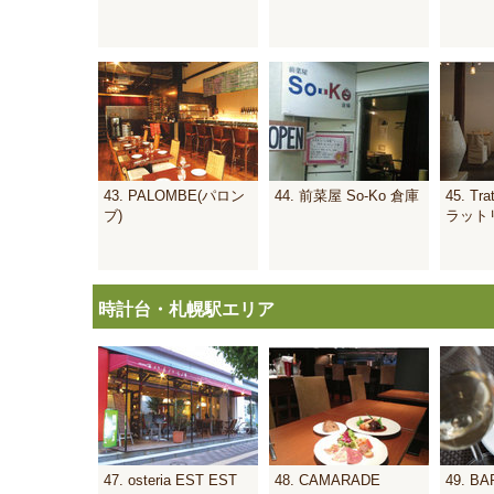
43. PALOMBE(パロン
44. 前菜屋 So-Ko 倉庫
45. Tra
ブ)
ラット
時計台・札幌駅エリア
47. osteria EST EST
48. CAMARADE
49. B