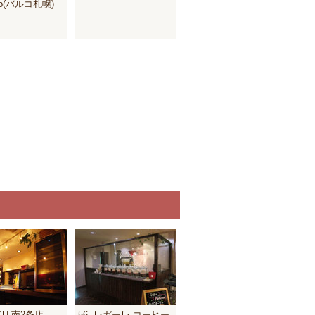
ro(バルコ札幌)
AKU 南2条店
56. レガーレ コーヒー