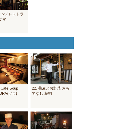
フレンチレストラ
ザマ
r Cafe Soup
22. 蕎麦とお野菜 おも
 ZORA(ゾラ)
てなし 花桐