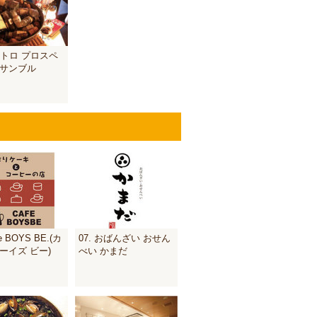
ストロ プロスペ
ンサンブル
fe BOYS BE.(カ
07. おばんざい おせん
ーイズ ビー)
べい かまだ