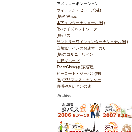
アズマコーポレーション
ヴィレッジ・セラーズ(株)
(株)A Wines
木下インターナショナル(株)
(株)ケイズネットワーク
(株)サス
サントリーワインインターナショナル(株)
自然派ワインのお店オーガリ
(株)スコルニ・ワイン
辻野グループ
TastyGlobe(有)安塚屋
ピーロート・ジャパン(株)
(株)プリプレス・センター
有機やさいアンの店
Archive