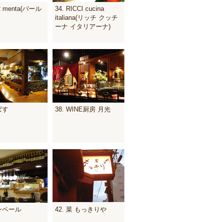
aR menta(バール
34. RICCI cucina
italiana(リッチ クッチ
ーナ イタリアーナ)
ぱす
38. WINE厨房 月光
モンペール
42. 菜 もっきりや