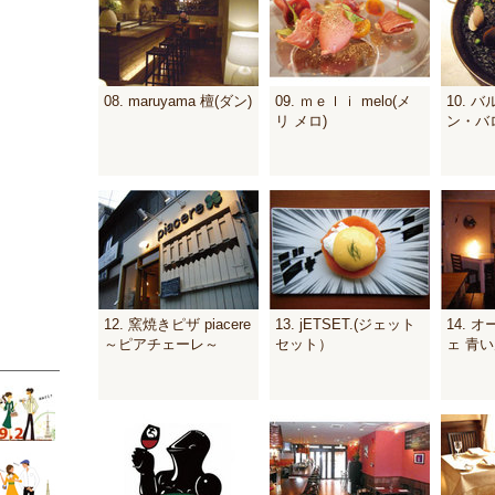
08. maruyama 檀(ダン)
09. ｍｅｌｉ melo(メ
10. 
リ メロ)
ン・バ
12. 窯焼きピザ piacere
13. jETSET.(ジェット
14. 
～ピアチェーレ～
セット）
ェ 青