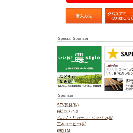
Special Sponsor
Sponsor
STV興発(株)
(株)カメハタ
ペルノ・リカール・ジャパン(株)
三本コーヒー(株)
(株)ITM