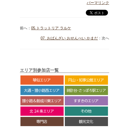
パーマリンク
前へ：
05.トラットリア ラルケ
07. おばんざい おせんべい かまだ
：次へ
エリア別参加店一覧