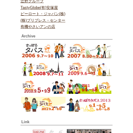
辻野グループ
TastyGlobe(有)安塚屋
ピーロート・ジャパン(株)
(株)プリプレス・センター
有機やさいアンの店
Archive
Link