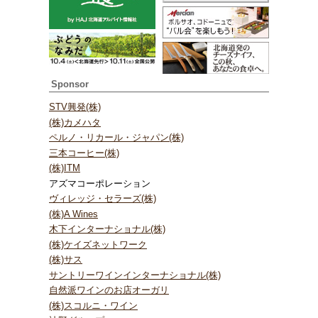
Sponsor
STV興発(株)
(株)カメハタ
ペルノ・リカール・ジャパン(株)
三本コーヒー(株)
(株)ITM
アズマコーポレーション
ヴィレッジ・セラーズ(株)
(株)A Wines
木下インターナショナル(株)
(株)ケイズネットワーク
(株)サス
サントリーワインインターナショナル(株)
自然派ワインのお店オーガリ
(株)スコルニ・ワイン